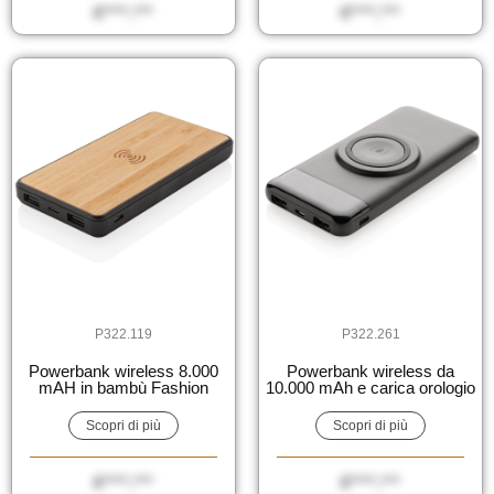
€****,***
€****,***
P322.119
P322.261
Powerbank wireless 8.000
Powerbank wireless da
mAH in bambù Fashion
10.000 mAh e carica orologio
Scopri di più
Scopri di più
€****,***
€****,***