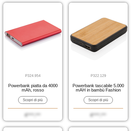
P324.954
P322.129
Powerbank piatta da 4000
Powerbank tascabile 5.000
mAh, rosso
mAH in bambù Fashion
Scopri di più
Scopri di più
€****,***
€****,***