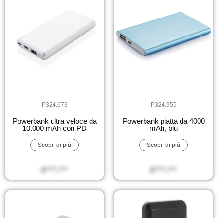
P324.673
P324.955
Powerbank ultra veloce da
Powerbank piatta da 4000
10.000 mAh con PD
mAh, blu
Scopri di più
Scopri di più
€****,***
€****,***