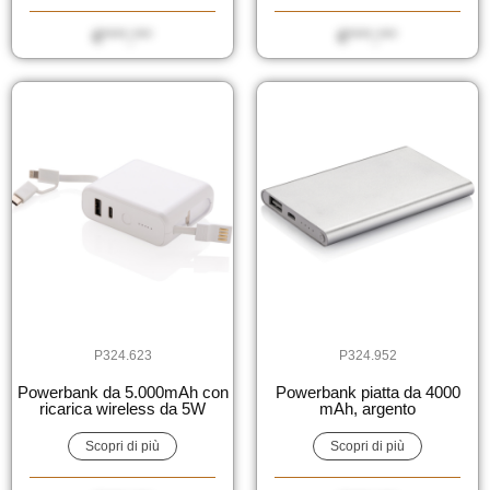
€****,***
€****,***
P324.623
P324.952
Powerbank da 5.000mAh con
Powerbank piatta da 4000
ricarica wireless da 5W
mAh, argento
Scopri di più
Scopri di più