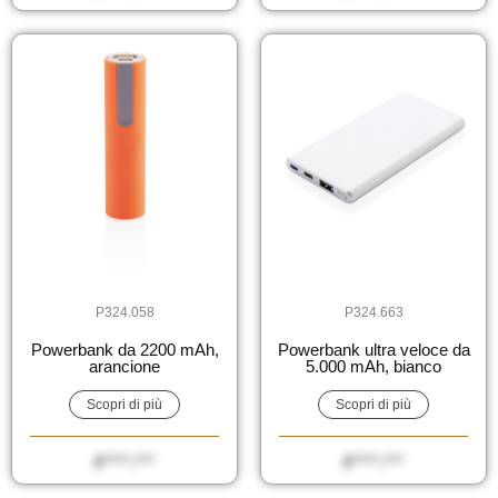
P324.058
P324.663
Powerbank da 2200 mAh,
Powerbank ultra veloce da
arancione
5.000 mAh, bianco
Scopri di più
Scopri di più
€****,***
€****,***