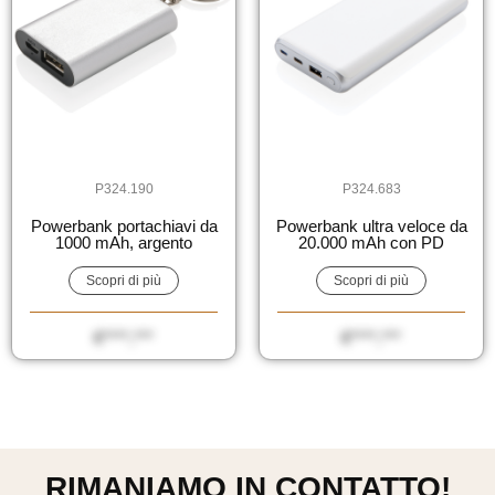
P324.190
P324.683
Powerbank portachiavi da
Powerbank ultra veloce da
1000 mAh, argento
20.000 mAh con PD
Scopri di più
Scopri di più
€****,***
€****,***
RIMANIAMO IN CONTATTO!