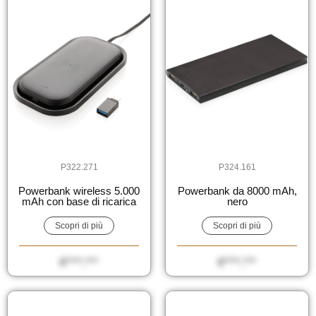
P322.271
P324.161
Powerbank wireless 5.000
Powerbank da 8000 mAh,
mAh con base di ricarica
nero
Scopri di più
Scopri di più
€****,***
€****,***