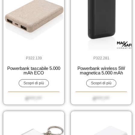
P322.139
P322.281
Powerbank tascabile 5.000
Powerbank wireless 5W
mAh ECO
magnetica 5.000 mAh
Scopri di più
Scopri di più
€****,***
€****,***