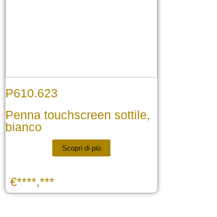
P610.623
Penna touchscreen sottile,
bianco
Scopri di più
€****,***