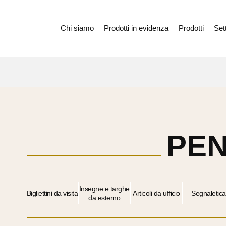
Chi siamo
Prodotti in evidenza
Prodotti
Sett
PE
Insegne e targhe
Bigliettini da visita
Articoli da ufficio
Segnaletica
da esterno