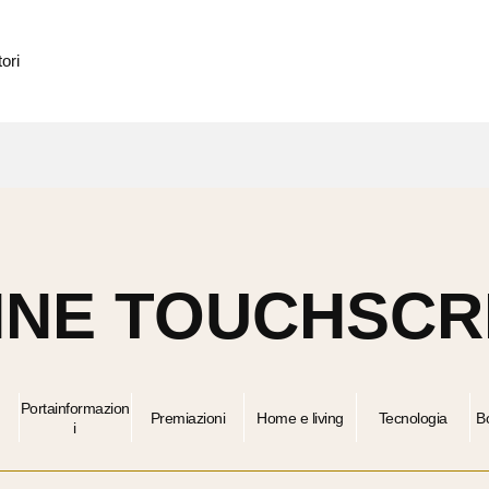
ori
NNE TOUCHSCR
Portainformazion
Premiazioni
Home e living
Tecnologia
B
i