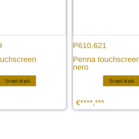
9
P610.621
ouchscreen
Penna touchscreen 
nero
Scopri di più
Scopri di più
€****,***