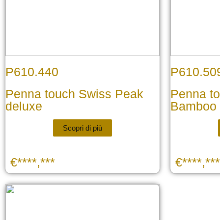
P610.440
P610.50
Penna touch Swiss Peak
Penna t
deluxe
Bamboo
Scopri di più
€****,***
€****,***