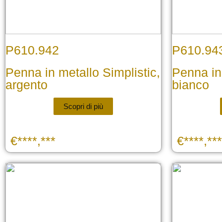
P610.942
P610.94
Penna in metallo Simplistic,
Penna in 
argento
bianco
Scopri di più
€****,***
€****,***