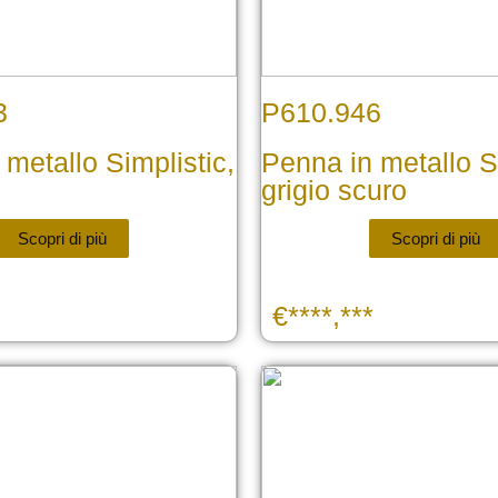
3
P610.946
metallo Simplistic,
Penna in metallo Si
grigio scuro
Scopri di più
Scopri di più
€****,***