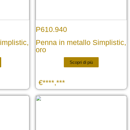
P610.940
mplistic,
Penna in metallo Simplistic,
oro
Scopri di più
€****,***