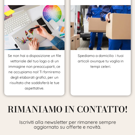
Se non hai a disposizione un file
Spediamo a domicilio i tuoi
vettoriale del tuo logo o di un
articoli ovunque tu voglia in
immagine non preoccuparti, ce
tempi celeri.
ne occupiamo noi! Ti forniremo
degli elaborati grafici, per un
risultato che soddisferà le tue
aspettative.
RIMANIAMO IN CONTATTO!
Iscriviti alla newsletter per rimanere sempre
aggiornato su offerte e novità.