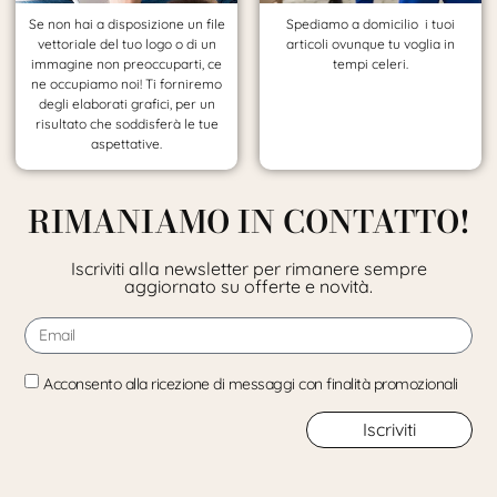
Se non hai a disposizione un file
Spediamo a domicilio i tuoi
vettoriale del tuo logo o di un
articoli ovunque tu voglia in
immagine non preoccuparti, ce
tempi celeri.
ne occupiamo noi! Ti forniremo
degli elaborati grafici, per un
risultato che soddisferà le tue
aspettative.
RIMANIAMO IN CONTATTO!
Iscriviti alla newsletter per rimanere sempre
aggiornato su offerte e novità.
Acconsento alla ricezione di messaggi con finalità promozionali
Iscriviti