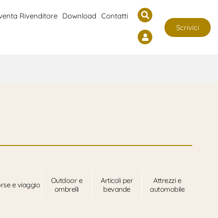
venta Rivenditore
Download
Contatti
Scrivici
Outdoor e
Articoli per
Attrezzi e
rse e viaggio
ombrelli
bevande
automobile