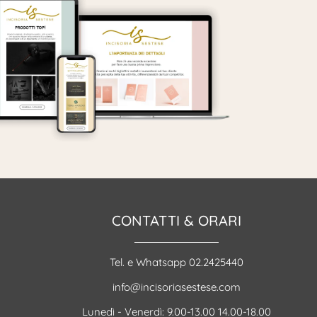
CONTATTI & ORARI
Tel. e Whatsapp 02.2425440
info@incisoriasestese.com
Lunedì - Venerdì: 9.00-13.00 14.00-18.00