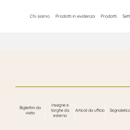
Chi siamo
Prodotti in evidenza
Prodotti
Sett
Insegne e
Bigliettini da
targhe da
Articoli da ufficio
Segnaletic
visita
esterno