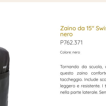
Zaino da 15″ Sw
nero
P762.371
Colore: nero
Tornando da scuola, u
questo zaino confort
taccheggio. Include sc
leggero e resistente. I
nella parte laterale. Se