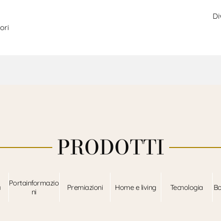
Di
ori
PRODOTTI
Portainformazio
a
Premiazioni
Home e living
Tecnologia
Bo
ni