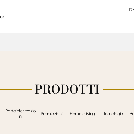
Di
ori
PRODOTTI
Portainformazio
a
Premiazioni
Home e living
Tecnologia
Bo
ni