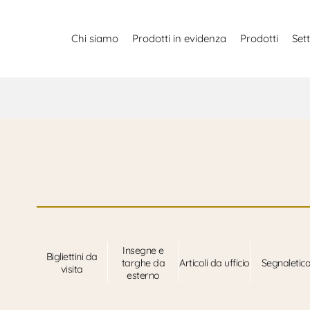
Chi siamo
Prodotti in evidenza
Prodotti
Sett
Insegne e
Bigliettini da
targhe da
Articoli da ufficio
Segnaletic
visita
esterno