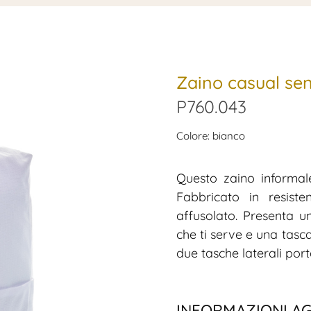
Zaino casual se
P760.043
Colore: bianco
Questo zaino informale
Fabbricato in resiste
affusolato. Presenta u
che ti serve e una tasca
due tasche laterali por
INFORMAZIONI A