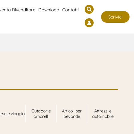
venta Rivenditore
Download
Contatti
Scrivici
Outdoor e
Articoli per
Attrezzi e
rse e viaggio
ombrelli
bevande
automobile