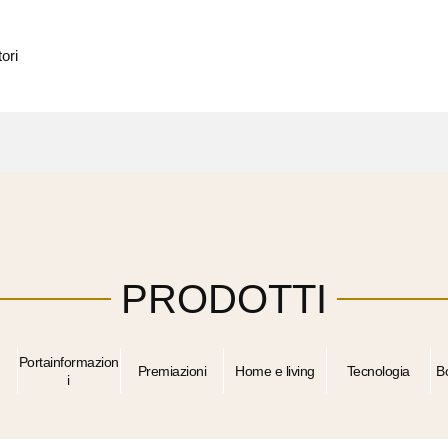
ori
PRODOTTI
Portainformazion
Premiazioni
Home e living
Tecnologia
B
i