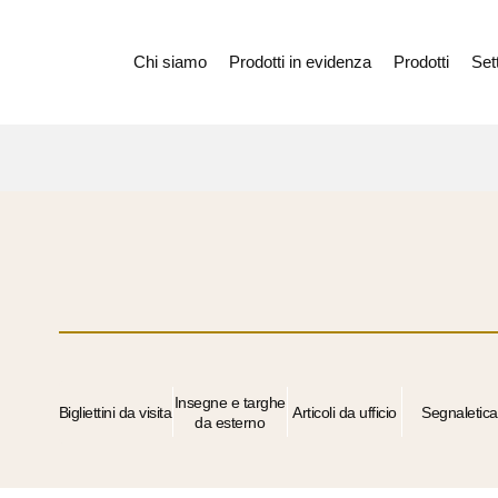
Chi siamo
Prodotti in evidenza
Prodotti
Sett
Insegne e targhe
Bigliettini da visita
Articoli da ufficio
Segnaletica
da esterno