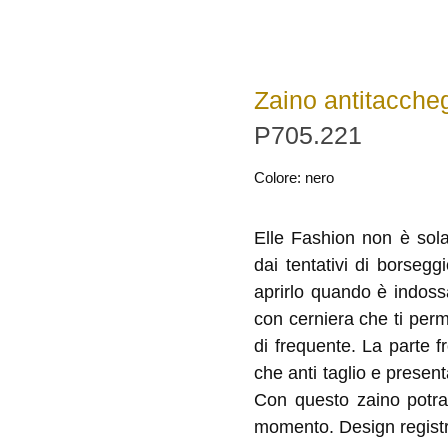
Zaino antitaccheg
P705.221
Colore: nero
Elle Fashion non è sol
dai tentativi di borseg
aprirlo quando è indoss
con cerniera che ti per
di frequente. La parte f
che anti taglio e presenta
Con questo zaino potrai
momento. Design registr