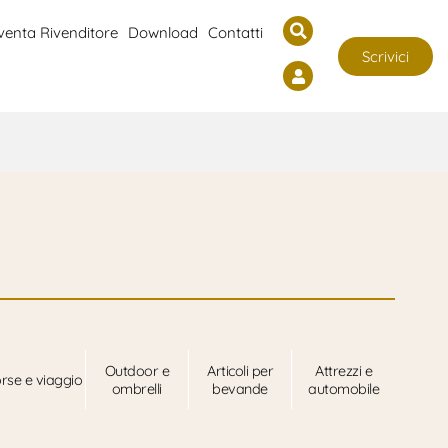
venta Rivenditore
Download
Contatti
Scrivici
Outdoor e
Articoli per
Attrezzi e
rse e viaggio
ombrelli
bevande
automobile