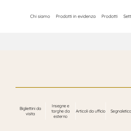
Chi siamo
Prodotti in evidenza
Prodotti
Sett
Insegne e
Bigliettini da
targhe da
Articoli da ufficio
Segnaletic
visita
esterno