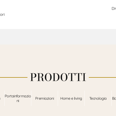
Di
ori
PRODOTTI
Portainformazio
a
Premiazioni
Home e living
Tecnologia
Bo
ni