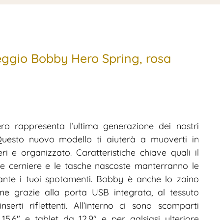
eggio Bobby Hero Spring, rosa
o rappresenta l’ultima generazione dei nostri
 Questo nuovo modello ti aiuterà a muoverti in
ri e organizzato. Caratteristiche chiave quali il
 le cerniere e le tasche nascoste manterranno le
ante i tuoi spotamenti. Bobby è anche lo zaino
one grazie alla porta USB integrata, al tessuto
nserti riflettenti. All’interno ci sono scomparti
15,6″ e tablet da 12,9″ e per qalsiasi ulteriore