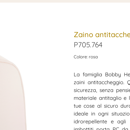
Zaino antitacch
P705.764
Colore: rosa
La famiglia Bobby Her
zaini antitaccheggio.
sicurezza, senza pensie
materiale antitaglio e
tue cose al sicuro dur
ideale in ogni situazi
idrorepellente e agli i
imbottiti porta PC da 