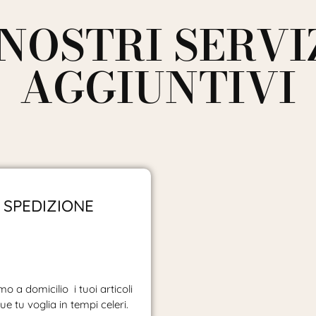
 NOSTRI SERVI
AGGIUNTIVI
SPEDIZIONE
o a domicilio i tuoi articoli
e tu voglia in tempi celeri.