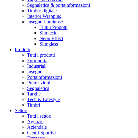
Segnaletica & portainformazioni
Timbro digitale
Interior Wrapping
Insegne Luminose
Tutti i Prodotti
Slimteck
Neon Effect
Slimglass
Prodotti
Tutti i prodotti
Fuoriporta
Industriali
Insegne
Portainformazioni
Premiazioni
Segnaletica
Targhe
Tech & Lifestyle
Timbri
Settori
Tutti i settori
Agenzie
Aziendale
Centri Sportivi