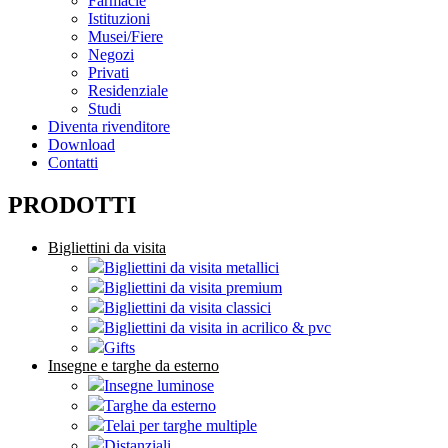
Farmacie
Istituzioni
Musei/Fiere
Negozi
Privati
Residenziale
Studi
Diventa rivenditore
Download
Contatti
PRODOTTI
Bigliettini da visita
Bigliettini da visita metallici
Bigliettini da visita premium
Bigliettini da visita classici
Bigliettini da visita in acrilico & pvc
Gifts
Insegne e targhe da esterno
Insegne luminose
Targhe da esterno
Telai per targhe multiple
Distanziali