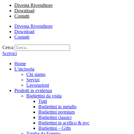
Diventa Rivenditore
Download
Contatti
Diventa Rivenditore
Download
Contatti
Cerca
Scrivici
Home
L’incisoria
Chi siamo
Servizi
Lavorazioni
Prodotti in evidenza
Bigliettini da visita
Tutti
Bigliettini in metallo
Bigliettini premium
Bigliettini classici
Bigliettini in acrilico & pvc
Bigliettini – Gifts
Targhe da Esterno