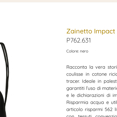
Zainetto Impact 
P762.631
Colore: nero
Racconta la vera storia
coulisse in cotone ri
tracer. Ideale in pale
garantiti l’uso di mater
e le dichiarazioni di i
Risparmia acqua e utili
articolo risparmi 562 l
con tessuti convenzio