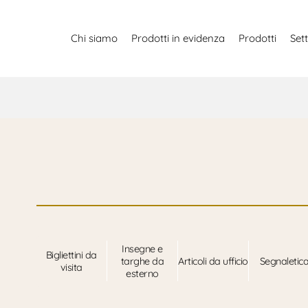
Chi siamo
Prodotti in evidenza
Prodotti
Sett
Insegne e
Bigliettini da
targhe da
Articoli da ufficio
Segnaletic
visita
esterno