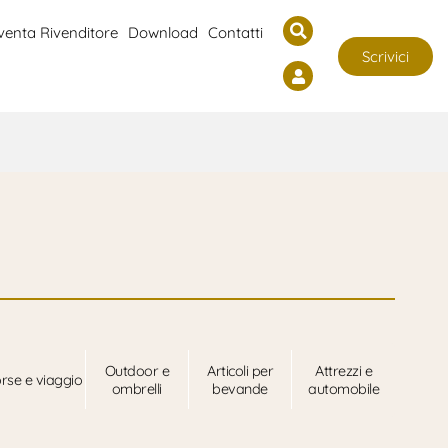
venta Rivenditore
Download
Contatti
Scrivici
Outdoor e
Articoli per
Attrezzi e
rse e viaggio
ombrelli
bevande
automobile