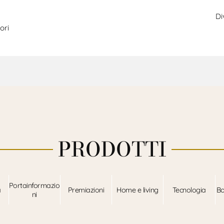
Di
ori
PRODOTTI
Portainformazio
a
Premiazioni
Home e living
Tecnologia
Bo
ni