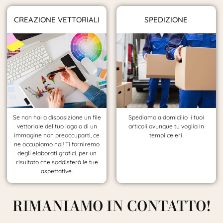
CREAZIONE VETTORIALI
SPEDIZIONE
Se non hai a disposizione un file
Spediamo a domicilio i tuoi
vettoriale del tuo logo o di un
articoli ovunque tu voglia in
immagine non preoccuparti, ce
tempi celeri.
ne occupiamo noi! Ti forniremo
degli elaborati grafici, per un
risultato che soddisferà le tue
aspettative.
RIMANIAMO IN CONTATTO!