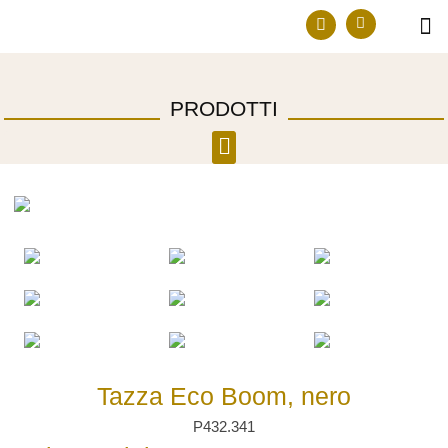
Prodotti in e
Diventa ri
PRODOTTI
Tazza Eco Boom, nero
P432.341