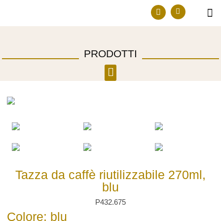
Prodotti in e
Diventa ri
PRODOTTI
Tazza da caffè riutilizzabile 270ml,
blu
P432.675
Colore: blu