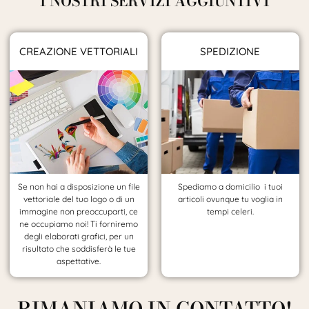
I NOSTRI SERVIZI AGGIUNTIVI
CREAZIONE VETTORIALI
SPEDIZIONE
Se non hai a disposizione un file
Spediamo a domicilio i tuoi
vettoriale del tuo logo o di un
articoli ovunque tu voglia in
immagine non preoccuparti, ce
tempi celeri.
ne occupiamo noi! Ti forniremo
degli elaborati grafici, per un
risultato che soddisferà le tue
aspettative.
RIMANIAMO IN CONTATTO!