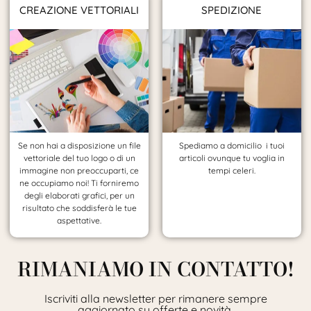
CREAZIONE VETTORIALI
SPEDIZIONE
Se non hai a disposizione un file
Spediamo a domicilio i tuoi
vettoriale del tuo logo o di un
articoli ovunque tu voglia in
immagine non preoccuparti, ce
tempi celeri.
ne occupiamo noi! Ti forniremo
degli elaborati grafici, per un
risultato che soddisferà le tue
aspettative.
RIMANIAMO IN CONTATTO!
Iscriviti alla newsletter per rimanere sempre
aggiornato su offerte e novità.