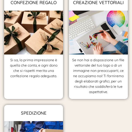
CONFEZIONE REGALO
CREAZIONE VETTORIALI
Si sa, la prima impressione è
Se non hai a disposizione un file
quella che conta, e ogni dono
vettoriale del tuo logo o di un
che si rispetti merita una
immagine non preoccuparti, ce
confezione regalo adeguata.
ne occupiamo noi! Ti forniremo
degli elaborati grafici, per un
risultato che soddisferà le tue
aspettative.
SPEDIZIONE