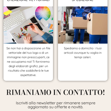
Se non hai a disposizione un file
Spediamo a domicilio i tuoi
vettoriale del tuo logo o di un
articoli ovunque tu voglia in
immagine non preoccuparti, ce
tempi celeri.
ne occupiamo noi! Ti forniremo
degli elaborati grafici, per un
risultato che soddisferà le tue
aspettative.
RIMANIAMO IN CONTATTO!
Iscriviti alla newsletter per rimanere sempre
aggiornato su offerte e novità.