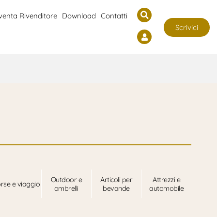
venta Rivenditore
Download
Contatti
Scrivici
Outdoor e
Articoli per
Attrezzi e
rse e viaggio
ombrelli
bevande
automobile