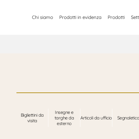
Chi siamo
Prodotti in evidenza
Prodotti
Sett
Insegne e
Bigliettini da
targhe da
Articoli da ufficio
Segnaletic
visita
esterno