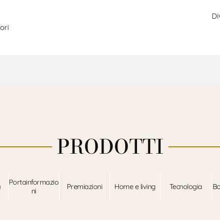
Di
ori
PRODOTTI
Portainformazio
a
Premiazioni
Home e living
Tecnologia
Bo
ni