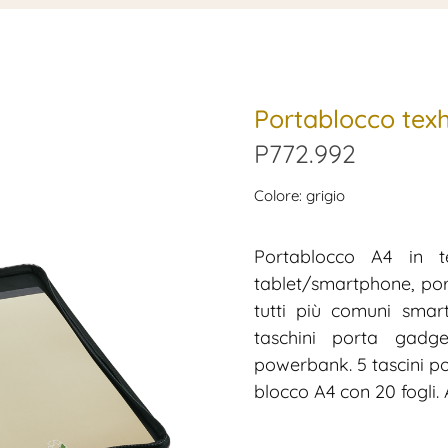
Portablocco texh
P772.992
Colore: grigio
Portablocco A4 in te
tablet/smartphone, port
tutti più comuni smar
taschini porta gadge
powerbank. 5 tascini po
blocco A4 con 20 fogli. 