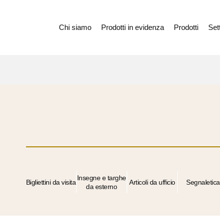
Chi siamo
Prodotti in evidenza
Prodotti
Sett
Insegne e targhe
Bigliettini da visita
Articoli da ufficio
Segnaletica
da esterno