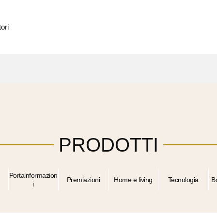
ori
PRODOTTI
Portainformazion
Premiazioni
Home e living
Tecnologia
B
i