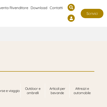
venta Rivenditore
Download
Contatti
Scrivici
Outdoor e
Articoli per
Attrezzi e
rse e viaggio
ombrelli
bevande
automobile