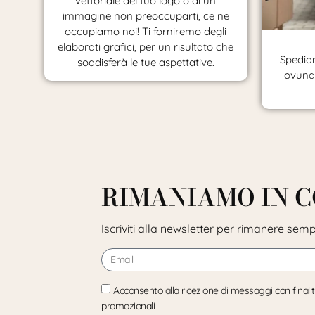
vettoriale del tuo logo o di un
immagine non preoccuparti, ce ne
occupiamo noi! Ti forniremo degli
elaborati grafici, per un risultato che
Spediam
soddisferà le tue aspettative.
ovunqu
RIMANIAMO IN 
Iscriviti alla newsletter per rimanere sem
Acconsento alla ricezione di messaggi con finali
promozionali