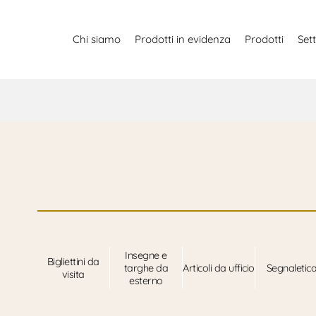
Chi siamo
Prodotti in evidenza
Prodotti
Sett
Insegne e
Bigliettini da
targhe da
Articoli da ufficio
Segnaletic
visita
esterno