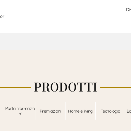
Di
ori
PRODOTTI
Portainformazio
a
Premiazioni
Home e living
Tecnologia
Bo
ni