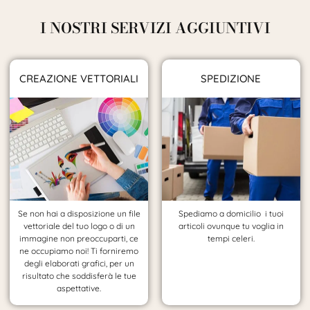
I NOSTRI SERVIZI AGGIUNTIVI
CREAZIONE VETTORIALI
SPEDIZIONE
Se non hai a disposizione un file
Spediamo a domicilio i tuoi
vettoriale del tuo logo o di un
articoli ovunque tu voglia in
immagine non preoccuparti, ce
tempi celeri.
ne occupiamo noi! Ti forniremo
degli elaborati grafici, per un
risultato che soddisferà le tue
aspettative.