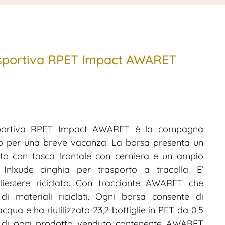
sportiva RPET Impact AWARET
portiva RPET Impact AWARET è la compagna
 o per una breve vacanza. La borsa presenta un
to con tasca frontale con cerniera e un ampio
 Inlxude cinghia per trasporto a tracolla. E’
liestere riciclato. Con tracciante AWARET che
di materiali riciclati. Ogni borsa consente di
 acqua e ha riutilizzato 23,2 bottiglie in PET da 0,5
ato di ogni prodotto venduto contenente AWARET