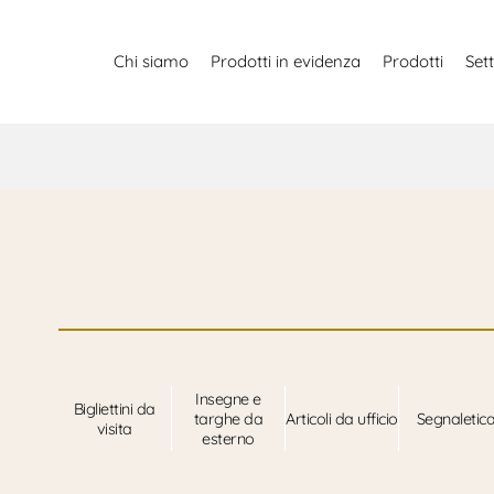
Chi siamo
Prodotti in evidenza
Prodotti
Sett
Insegne e
Bigliettini da
targhe da
Articoli da ufficio
Segnaletic
visita
esterno