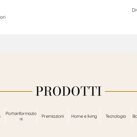
Di
ori
PRODOTTI
Portainformazio
a
Premiazioni
Home e living
Tecnologia
Bo
ni