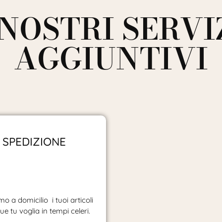
 NOSTRI SERVI
AGGIUNTIVI
SPEDIZIONE
o a domicilio i tuoi articoli
e tu voglia in tempi celeri.