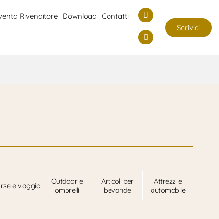
venta Rivenditore
Download
Contatti
Scrivici
Outdoor e
Articoli per
Attrezzi e
rse e viaggio
ombrelli
bevande
automobile