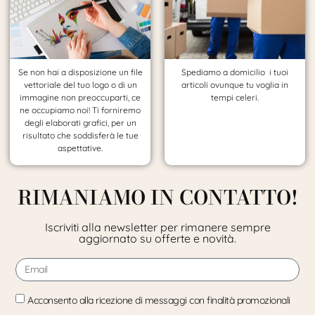
Se non hai a disposizione un file
Spediamo a domicilio i tuoi
vettoriale del tuo logo o di un
articoli ovunque tu voglia in
immagine non preoccuparti, ce
tempi celeri.
ne occupiamo noi! Ti forniremo
degli elaborati grafici, per un
risultato che soddisferà le tue
aspettative.
RIMANIAMO IN CONTATTO!
Iscriviti alla newsletter per rimanere sempre
aggiornato su offerte e novità.
Acconsento alla ricezione di messaggi con finalità promozionali