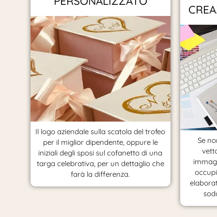
PERSONALIZZATO
CREA
Il logo aziendale sulla scatola del trofeo
Se non
per il miglior dipendente, oppure le
vett
iniziali degli sposi sul cofanetto di una
immagi
targa celebrativa, per un dettaglio che
occupi
farà la differenza.
elaborat
sodd