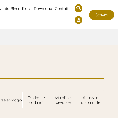
venta Rivenditore
Download
Contatti
Scrivici
Outdoor e
Articoli per
Attrezzi e
rse e viaggio
ombrelli
bevande
automobile