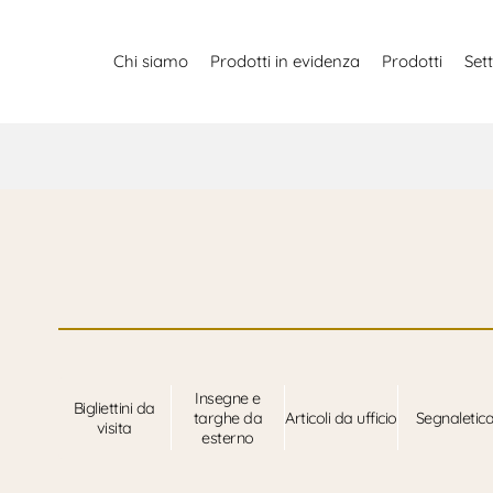
Chi siamo
Prodotti in evidenza
Prodotti
Sett
Insegne e
Bigliettini da
targhe da
Articoli da ufficio
Segnaletic
visita
esterno