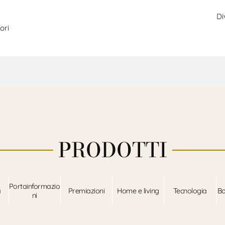
Di
ori
PRODOTTI
Portainformazio
a
Premiazioni
Home e living
Tecnologia
Bo
ni