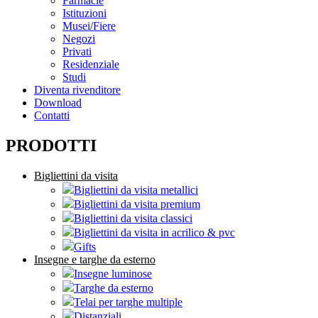
Farmacie
Istituzioni
Musei/Fiere
Negozi
Privati
Residenziale
Studi
Diventa rivenditore
Download
Contatti
PRODOTTI
Bigliettini da visita
Bigliettini da visita metallici
Bigliettini da visita premium
Bigliettini da visita classici
Bigliettini da visita in acrilico & pvc
Gifts
Insegne e targhe da esterno
Insegne luminose
Targhe da esterno
Telai per targhe multiple
Distanziali