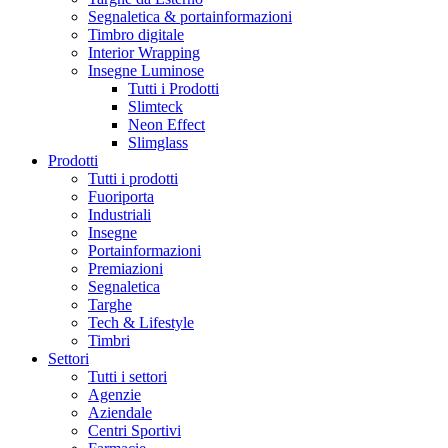
Segnaletica & portainformazioni
Timbro digitale
Interior Wrapping
Insegne Luminose
Tutti i Prodotti
Slimteck
Neon Effect
Slimglass
Prodotti
Tutti i prodotti
Fuoriporta
Industriali
Insegne
Portainformazioni
Premiazioni
Segnaletica
Targhe
Tech & Lifestyle
Timbri
Settori
Tutti i settori
Agenzie
Aziendale
Centri Sportivi