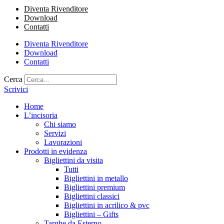
Diventa Rivenditore
Download
Contatti
Diventa Rivenditore
Download
Contatti
Cerca
Scrivici
Home
L’incisoria
Chi siamo
Servizi
Lavorazioni
Prodotti in evidenza
Bigliettini da visita
Tutti
Bigliettini in metallo
Bigliettini premium
Bigliettini classici
Bigliettini in acrilico & pvc
Bigliettini – Gifts
Targhe da Esterno