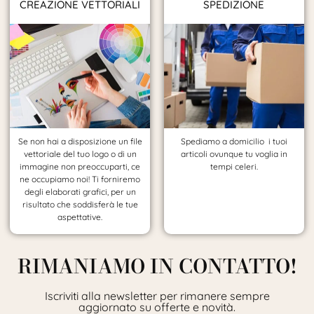
CREAZIONE VETTORIALI
SPEDIZIONE
Se non hai a disposizione un file
Spediamo a domicilio i tuoi
vettoriale del tuo logo o di un
articoli ovunque tu voglia in
immagine non preoccuparti, ce
tempi celeri.
ne occupiamo noi! Ti forniremo
degli elaborati grafici, per un
risultato che soddisferà le tue
aspettative.
RIMANIAMO IN CONTATTO!
Iscriviti alla newsletter per rimanere sempre
aggiornato su offerte e novità.