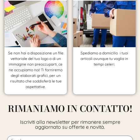
Se non hai a disposizione un file
Spediamo a domicilio i tuoi
vettoriale del tuo logo o di un
articoli ovunque tu voglia in
immagine non preoccuparti, ce
tempi celeri.
ne occupiamo noi! Ti forniremo
degli elaborati grafici, per un
risultato che soddisferà le tue
aspettative.
RIMANIAMO IN CONTATTO!
Iscriviti alla newsletter per rimanere sempre
aggiornato su offerte e novità.