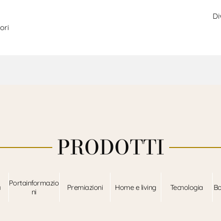
Di
ori
PRODOTTI
Portainformazio
a
Premiazioni
Home e living
Tecnologia
Bo
ni