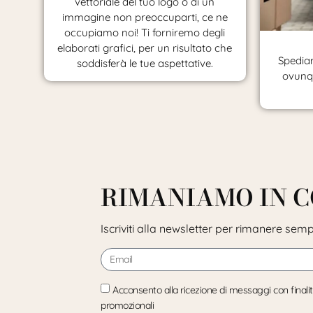
vettoriale del tuo logo o di un
immagine non preoccuparti, ce ne
occupiamo noi! Ti forniremo degli
elaborati grafici, per un risultato che
Spediam
soddisferà le tue aspettative.
ovunqu
RIMANIAMO IN 
Iscriviti alla newsletter per rimanere sem
Acconsento alla ricezione di messaggi con finali
promozionali