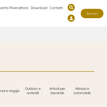
venta Rivenditore
Download
Contatti
Scrivici
Outdoor e
Articoli per
Attrezzi e
rse e viaggio
ombrelli
bevande
automobile