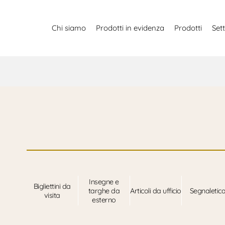
Chi siamo
Prodotti in evidenza
Prodotti
Sett
Insegne e
Bigliettini da
targhe da
Articoli da ufficio
Segnaletic
visita
esterno