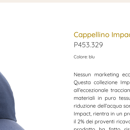
Cappellino Impa
P453.329
Colore: blu
Nessun marketing ecol
Questa collezione Imp
all’eccezionale tracci
materiali in puro tessu
riduzione dell’acqua so
Impact, rientra in un p
il 2% dei proventi rica
prodotto ha fatto ris