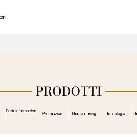
ori
PRODOTTI
Portainformazion
Premiazioni
Home e living
Tecnologia
B
i