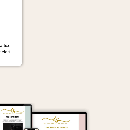
rticoli
eleri.