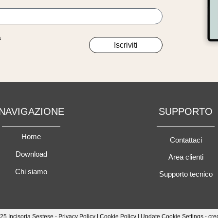
à
Iscriviti
NAVIGAZIONE
SUPPORTO
Home
Contattaci
Download
Area clienti
Chi siamo
Supporto tecnico
25 Incisoria Sestese -
Privacy Policy
|
Cookie Policy
|
Update Cookie Settings
- cre