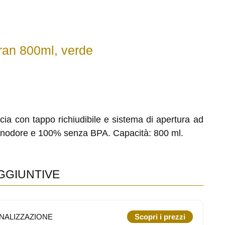
riran 800ml, verde
occia con tappo richiudibile e sistema di apertura ad
Inodore e 100% senza BPA. Capacità: 800 ml.
GGIUNTIVE
NALIZZAZIONE
Scopri i prezzi