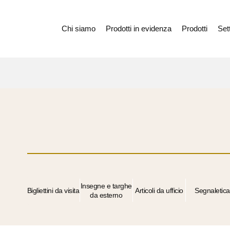
Chi siamo
Prodotti in evidenza
Prodotti
Sett
Insegne e targhe
Bigliettini da visita
Articoli da ufficio
Segnaletica
da esterno