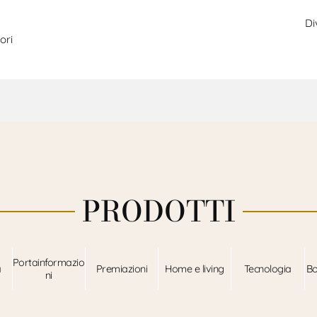
Di
ori
PRODOTTI
Portainformazio
a
Premiazioni
Home e living
Tecnologia
Bo
ni