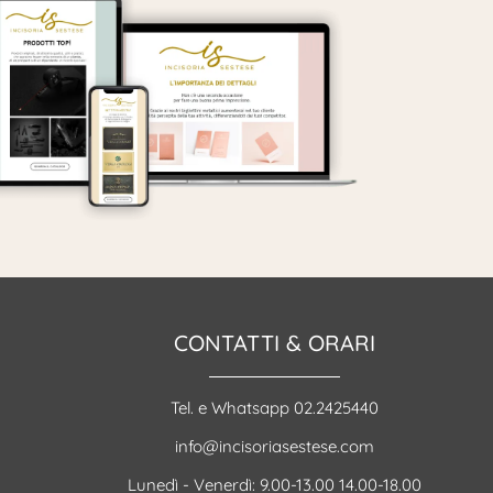
CONTATTI & ORARI
Tel. e Whatsapp 02.2425440
info@incisoriasestese.com
Lunedì - Venerdì: 9.00-13.00 14.00-18.00