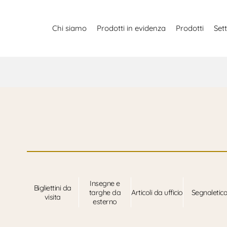
Chi siamo
Prodotti in evidenza
Prodotti
Sett
Insegne e
Bigliettini da
targhe da
Articoli da ufficio
Segnaletic
visita
esterno