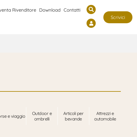
venta Rivenditore
Download
Contatti
Scrivici
Outdoor e
Articoli per
Attrezzi e
rse e viaggio
ombrelli
bevande
automobile