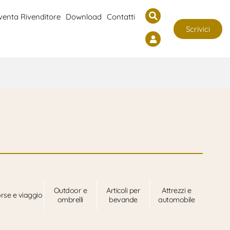
venta Rivenditore
Download
Contatti
Scrivici
Outdoor e
Articoli per
Attrezzi e
rse e viaggio
ombrelli
bevande
automobile