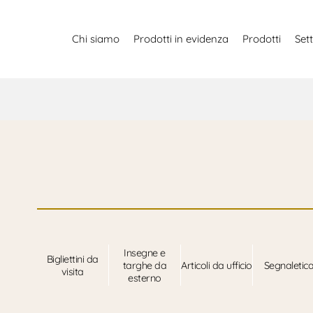
Chi siamo
Prodotti in evidenza
Prodotti
Sett
Insegne e
Bigliettini da
targhe da
Articoli da ufficio
Segnaletic
visita
esterno