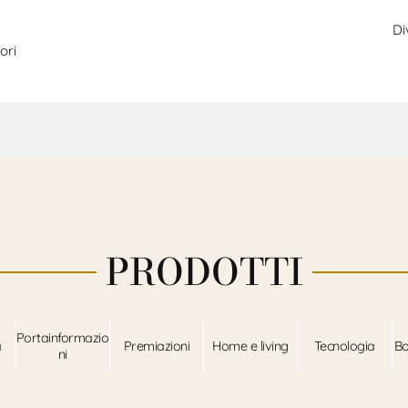
Di
ori
PRODOTTI
Portainformazio
a
Premiazioni
Home e living
Tecnologia
Bo
ni