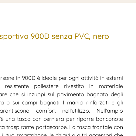
portiva 900D senza PVC, nero
sone in 900D è ideale per ogni attività in esterni
resistente poliestere rivestito in materiale
tare che si inzuppi sul pavimento bagnato degli
ra o sui campi bagnati. I manici rinforzati e gli
arantiscono comfort nell’utilizzo. Nell’ampio
’è una tasca con cerniera per riporre banconote
asca traspirante portascarpe. La tasca frontale con
il tuo smartphone, le chiavi o altri accessori che