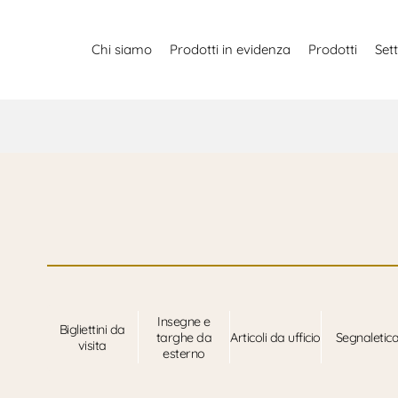
Chi siamo
Prodotti in evidenza
Prodotti
Sett
Insegne e
Bigliettini da
targhe da
Articoli da ufficio
Segnaletic
visita
esterno