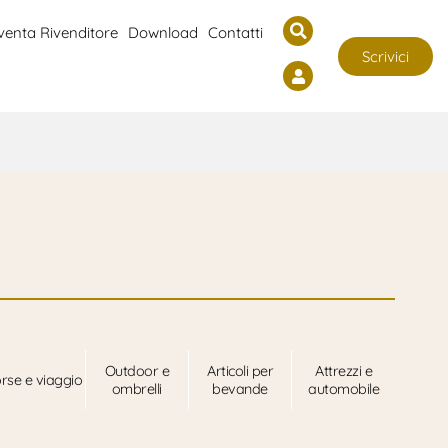
venta Rivenditore
Download
Contatti
Scrivici
Outdoor e
Articoli per
Attrezzi e
rse e viaggio
ombrelli
bevande
automobile