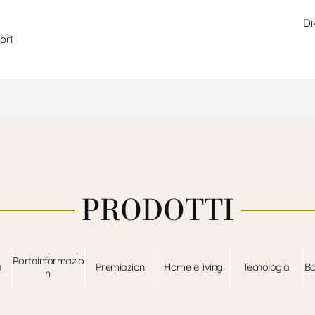
Di
ori
PRODOTTI
Portainformazio
a
Premiazioni
Home e living
Tecnologia
Bo
ni