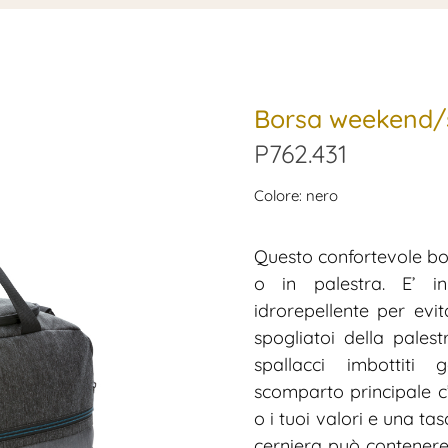
Borsa weekend/s
P762.431
Colore: nero
Questo confortevole bor
o in palestra. E’ in 
idrorepellente per evi
spogliatoi della palest
spallacci imbottiti g
scomparto principale c
o i tuoi valori e una t
cerniera può contenere 