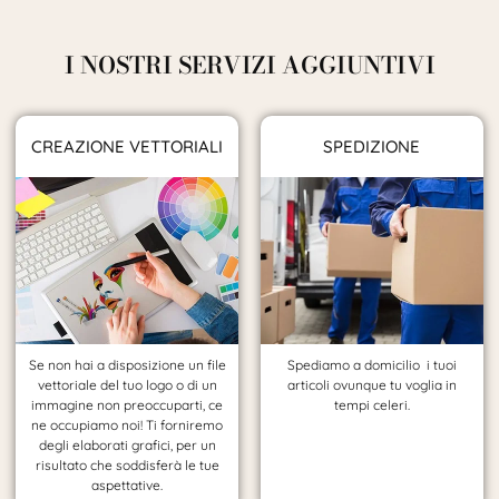
I NOSTRI SERVIZI AGGIUNTIVI
CREAZIONE VETTORIALI
SPEDIZIONE
Se non hai a disposizione un file
Spediamo a domicilio i tuoi
vettoriale del tuo logo o di un
articoli ovunque tu voglia in
immagine non preoccuparti, ce
tempi celeri.
ne occupiamo noi! Ti forniremo
degli elaborati grafici, per un
risultato che soddisferà le tue
aspettative.