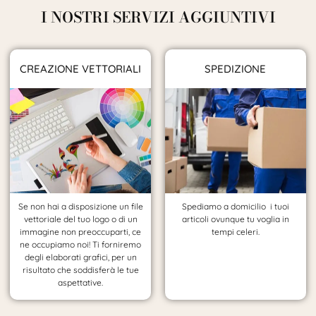
I NOSTRI SERVIZI AGGIUNTIVI
CREAZIONE VETTORIALI
SPEDIZIONE
Se non hai a disposizione un file
Spediamo a domicilio i tuoi
vettoriale del tuo logo o di un
articoli ovunque tu voglia in
immagine non preoccuparti, ce
tempi celeri.
ne occupiamo noi! Ti forniremo
degli elaborati grafici, per un
risultato che soddisferà le tue
aspettative.